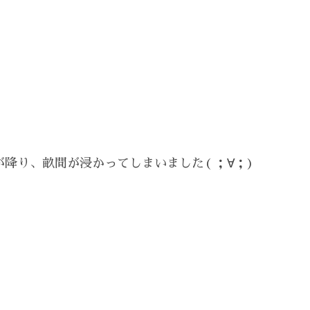
降り、畝間が浸かってしまいました( ；∀；)