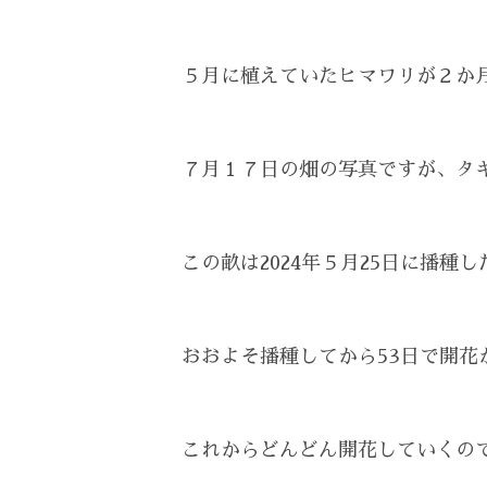
５月に植えていたヒマワリが２か
７月１７日の畑の写真ですが、タ
この畝は2024年５月25日に播種
おおよそ播種してから53日で開花
これからどんどん開花していくの